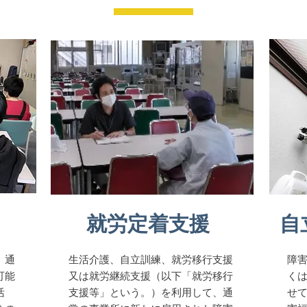
​就労定着支援
自
、通
生活介護、自立訓練、就労移行支援
障
可能
又は就労継続支援（以下「就労移行
く
活
支援等」という。）を利用して、通
せ