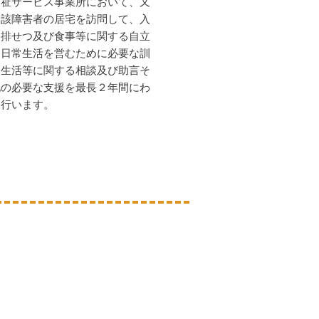
福祉サービス事業所において、又
当該障害者の居宅を訪問して、入
、排せつ及び食事等に関する自立
た日常生活を営むために必要な訓
、生活等に関する相談及び助言そ
他の必要な支援を最長２年間にわ
り行います。