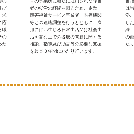
会の
常の事業所に新たに雇用された障害
害
及び
者の就労の継続を図るため、企業、
は
、求
障害福祉サービス事業者、医療機関
浴
に応
等との連絡調整を行うとともに、雇
し
る職
用に伴い生じる日常生活又は社会生
練
その
活を営む上での各般の問題に関する
の
わた
相談、指導及び助言等の必要な支援
た
を最長３年間にわたり行います。